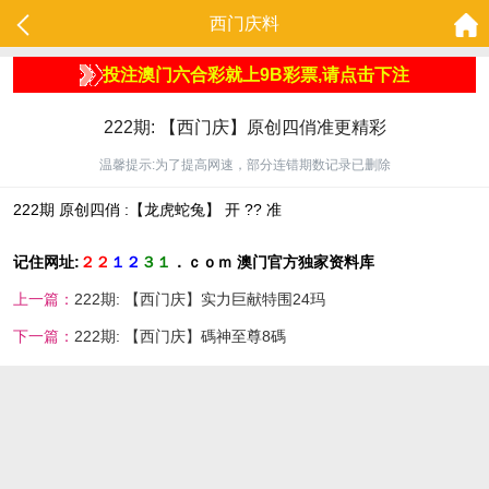
西门庆料
投注澳门六合彩就上9B彩票,请点击下注
222期: 【西门庆】原创四俏准更精彩
温馨提示:为了提高网速，部分连错期数记录已删除
222期 原创四俏 :【龙虎蛇兔】 开 ?? 准
记住网址:
２２
１２
３１
．ｃｏｍ 澳门官方独家资料库
上一篇：
222期: 【西门庆】实力巨献特围24玛
下一篇：
222期: 【西门庆】碼神至尊8碼