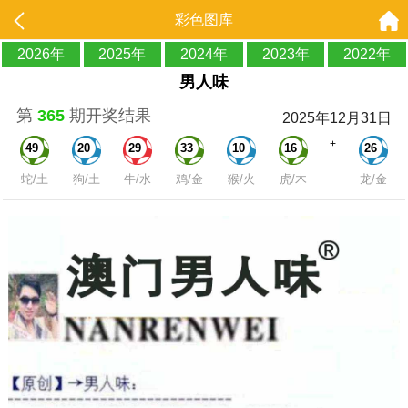
彩色图库
2026年
2025年
2024年
2023年
2022年
男人味
第
365
期开奖结果
2025年12月31日
+
49
20
29
33
10
16
26
蛇/土
狗/土
牛/水
鸡/金
猴/火
虎/木
龙/金